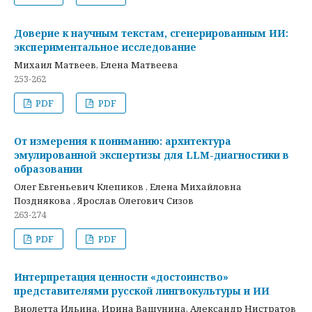
Доверие к научным текстам, сгенерированным ИИ:
экспериментальное исследование
Михаил Матвеев, Елена Матвеева
253-262
PDF
PDF
От измерения к пониманию: архитектура
эмулированной экспертизы для LLM-диагностики в
образовании
Олег Евгеньевич Клепиков , Елена Михайловна
Позднякова , Ярослав Олегович Сизов
263-274
PDF
PDF
Интерпретация ценности «достоинство»
представителями русской лингвокультуры и ИИ
Виолетта Ильина, Ирина Вашунина, Александр Нистратов