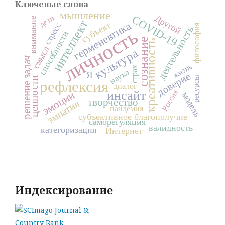
Ключевые слова
мышление
Другой
COVID-19
дети
внимание
интеллект
герменевтика
субъект
стресс
философия
деятельность
личность
способности
сознание
креативность
смысл
культура
решение задач
жизнь
страх
наука
Я
доверие
ресурсы
ценности
рефлексия
диалог
Россия
инсайт
эмоции
модель
творчество
эмпатия
пандемия
субъективное благополучие
саморегуляция
валидность
категоризация
Интернет
Индексирование